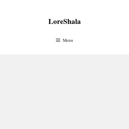
Skip
to
LoreShala
content
Menu