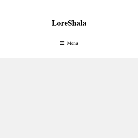
Skip
to
LoreShala
content
Menu