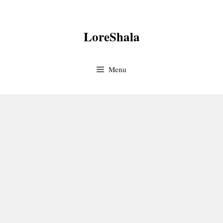
Skip
to
LoreShala
content
Menu