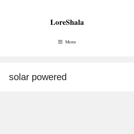
Skip
to
LoreShala
content
Menu
solar powered